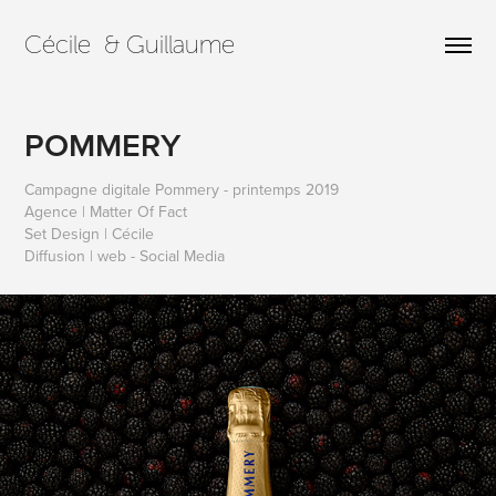
Cécile  & Guillaume
POMMERY
Campagne digitale Pommery - printemps 2019
Agence | Matter Of Fact
Set Design | Cécile
Diffusion | web - Social Media